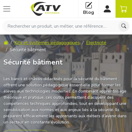
Panneau de gestion des cookies
Blog
Rechercher un produit, un métier, une référence…
Accueil
Kits et systèmes pédagogiques
Électricité
Sécurité bâtiment
Sécurité bâtiment
Les bancs et châssis didactisés pour la sécurité du bâtiment
offrent une solution pédagogique essentielle pour former les
élèves aux technologies modernes. En combinant apprentissage
théorique et pratique, ces outils permettent d’acquérir des
compétences techniques approfondies, tout en développant une
sensibilisation aux normes et aux enjeux liés à la sécurité. Ils
préparent efficacement les apprenants aux métiers d’avenir dans
un secteur en constante évolution.