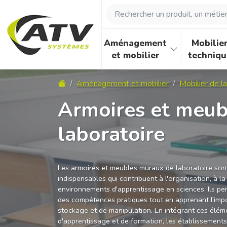
Panneau de gestion des cookies
Rechercher un produit, un métier, 
Aménagement
Mobilie
et mobilier
techniqu
Accueil
Aménagement et mobilier
Mobilier de l
Armoires et meub
laboratoire
Les armoires et meubles muraux de laboratoire so
indispensables qui contribuent à l'organisation, à la s
environnements d'apprentissage en sciences. Ils p
des compétences pratiques tout en apprenant l'imp
stockage et de manipulation. En intégrant ces élém
d'apprentissage et de formation, les établissement