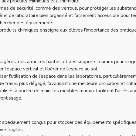
aux produits chimiques et à l'humidité.
èmes de sécurité, comme des verrous, pour protéger les substan
iel de laboratoire bien organisé et facilement accessible pour l
 chercher des équipements.
s produits chimiques enseigne aux élèves l'importance des pratiqu
gères, des armoires hautes, et des supports muraux pour ranger
r l'espace vertical et libérer de l'espace au sol.
 l'utilisation de l'espace dans les laboratoires, particulièreme
 travail plus dégagé, favorisant une meilleure circulation et colla
isés à portée de main, les meubles muraux facilitent l’accès aux
rentissage.
t spécialement conçus pour stocker des équipements spécifique
re fragiles.