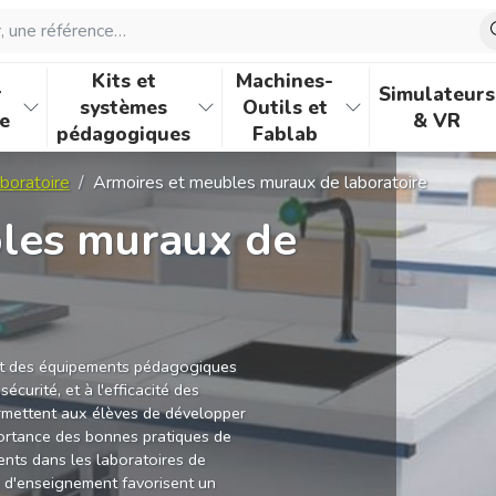
une référence…
Kits et
Machines-
r
Simulateurs
systèmes
Outils et
e
& VR
pédagogiques
Fablab
aboratoire
Armoires et meubles muraux de laboratoire
les muraux de
nt des équipements pédagogiques
écurité, et à l'efficacité des
ermettent aux élèves de développer
ortance des bonnes pratiques de
ents dans les laboratoires de
s d'enseignement favorisent un