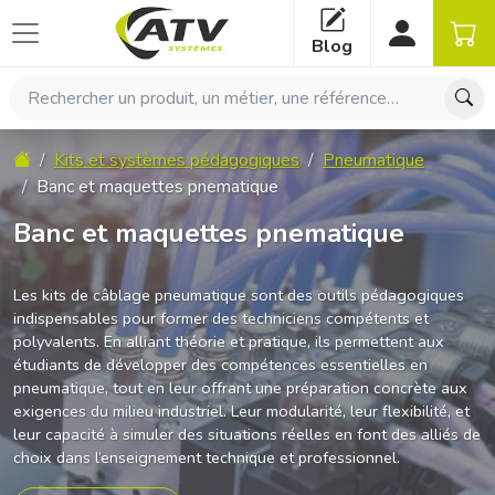
Panneau de gestion des cookies
Blog
Rechercher un produit, un métier, une référence…
Accueil
Kits et systèmes pédagogiques
Pneumatique
Banc et maquettes pnematique
Banc et maquettes pnematique
Les kits de câblage pneumatique sont des outils pédagogiques
indispensables pour former des techniciens compétents et
polyvalents. En alliant théorie et pratique, ils permettent aux
étudiants de développer des compétences essentielles en
pneumatique, tout en leur offrant une préparation concrète aux
exigences du milieu industriel. Leur modularité, leur flexibilité, et
leur capacité à simuler des situations réelles en font des alliés de
choix dans l’enseignement technique et professionnel.