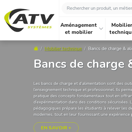
Panneau de gestion des cookies
Rechercher un produit, un métier, 
Aménagement
Mobilie
et mobilier
techniqu
Accueil
Mobilier technique
Bancs de charge & al
Bancs de charge 
Les bancs de charge et d’alimentation sont des outi
l’enseignement technique et professionnel. Ils perm
pratique des concepts fondamentaux tout en offran
d’expérimentation dans des conditions sécurisées. L
pédagogiques prépare les étudiants à relever les d
modernes, tout en leur fournissant une expérience p
EN SAVOIR +