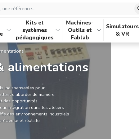
une référence…
Kits et
Machines-
r
Simulateurs
systèmes
Outils et
e
& VR
pédagogiques
Fablab
imentations
& alimentations
ls indispensables pour
ettent d’aborder de manière
t des opportunités
eur intégration dans les ateliers
éfis des environnements industriels
récieuse et réaliste.