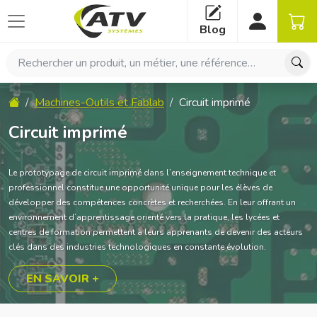
Panneau de gestion des cookies
Blog
Rechercher un produit, un métier, une référence…
Accueil
Machines-Outils et Fablab
Circuit imprimé
Circuit imprimé
Le prototypage de circuit imprimé dans l’enseignement technique et
professionnel constitue une opportunité unique pour les élèves de
développer des compétences concrètes et recherchées. En leur offrant un
environnement d’apprentissage orienté vers la pratique, les lycées et
centres de formation permettent à leurs apprenants de devenir des acteurs
clés dans des industries technologiques en constante évolution.
EN SAVOIR +