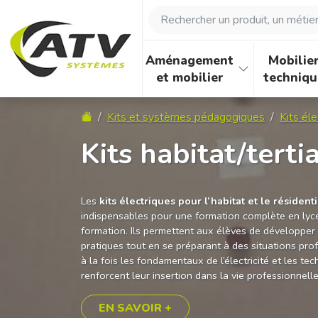
Panneau de gestion des cookies
Rechercher un produit, un métier, 
Aménagement
Mobilie
et mobilier
techniqu
Accueil
Kits et systèmes pédagogiques
Kits éle
Kits habitat/tertia
Les
kits électriques pour l’habitat et le résidenti
indispensables pour une formation complète en lycé
formation. Ils permettent aux élèves de développe
pratiques tout en se préparant à des situations prof
à la fois les fondamentaux de l’électricité et les t
renforcent leur insertion dans la vie professionnelle
EN SAVOIR +