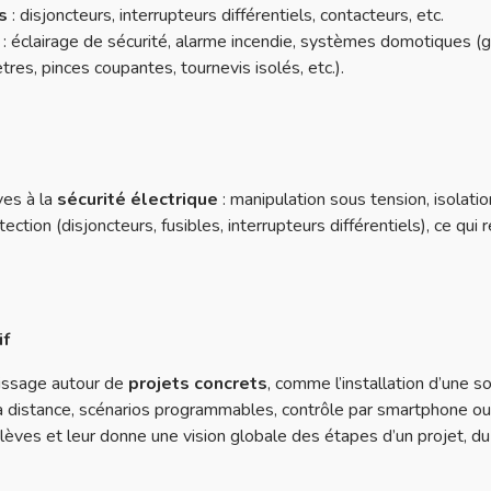
s
: disjoncteurs, interrupteurs différentiels, contacteurs, etc.
: éclairage de sécurité, alarme incendie, systèmes domotiques (ges
res, pinces coupantes, tournevis isolés, etc.).
ves à la
sécurité électrique
: manipulation sous tension, isolati
tection (disjoncteurs, fusibles, interrupteurs différentiels), ce 
if
tissage autour de
projets concrets
, comme l’installation d’une 
 distance, scénarios programmables, contrôle par smartphone ou
lèves et leur donne une vision globale des étapes d’un projet, du