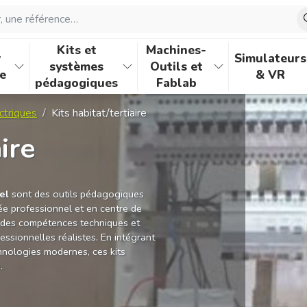
une référence…
Kits et
Machines-
r
Simulateurs
systèmes
Outils et
e
& VR
pédagogiques
Fablab
ctriques
Kits habitat/tertiaire
ire
el
sont des outils pédagogiques
e professionnel et en centre de
r des compétences techniques et
essionnelles réalistes. En intégrant
echnologies modernes, ces kits
.