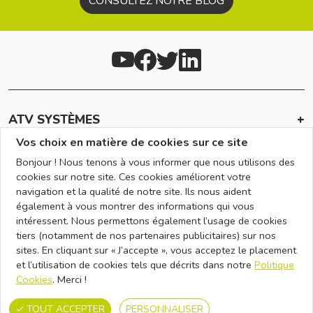
CONSULTEZ NOTRE BLOG
ATV SYSTÈMES
Vos choix en matière de cookies sur ce site
INFOS
Bonjour ! Nous tenons à vous informer que nous utilisons des
EN SAVOIR +
cookies sur notre site. Ces cookies améliorent votre
navigation et la qualité de notre site. Ils nous aident
RÉSEAU
également à vous montrer des informations qui vous
intéressent. Nous permettons également l’usage de cookies
NOUS CONTACTER
tiers (notamment de nos partenaires publicitaires) sur nos
sites. En cliquant sur « J’accepte », vous acceptez le placement
et l’utilisation de cookies tels que décrits dans notre
Politique
Contactez-nous
Plan d'accès
Cookies
. Merci !
CONDITIONS GÉNÉRALES D'UTILISATION
MENTIONS LÉGALES
CONDITIONS GÉNÉRALES DE VENTE
GESTION DES COOKIES
TOUT ACCEPTER
PERSONNALISER