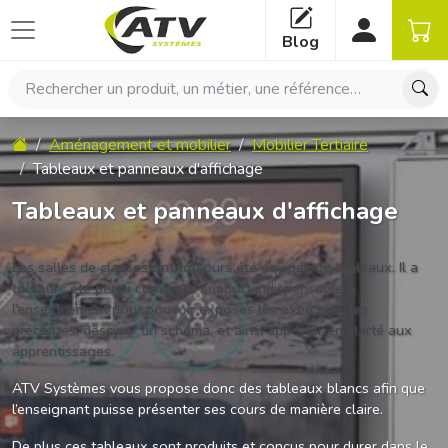
Panneau de gestion des cookies
Blog
Rechercher un produit, un métier, une référence…
Accueil
Aménagement et mobilier
Mobilier Tertiaire
Tableaux et panneaux d'affichage
Tableaux et panneaux d'affichage
Les salles de classes ont toujours été équipés de tableaux. Il a
toujours été perçu comme le support indispensable à
l’enseignement pour pouvoir exposes les exercices, les
préceptes, dessiner un schéma, et ainsi apporter en clarté aux
apprentissages.
ATV Systèmes vous propose donc des tableaux blancs afin que
l’enseignant puisse présenter ses cours de manière claire.
De plus ces tableaux sont produits et conçus pour durer dans le