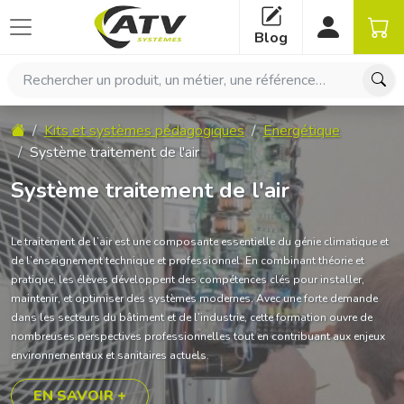
Panneau de gestion des cookies
Blog
Rechercher un produit, un métier, une référence…
Accueil
Kits et systèmes pédagogiques
Energétique
Système traitement de l'air
Système traitement de l'air
Le traitement de l’air est une composante essentielle du génie climatique et
de l’enseignement technique et professionnel. En combinant théorie et
pratique, les élèves développent des compétences clés pour installer,
maintenir, et optimiser des systèmes modernes. Avec une forte demande
dans les secteurs du bâtiment et de l’industrie, cette formation ouvre de
nombreuses perspectives professionnelles tout en contribuant aux enjeux
environnementaux et sanitaires actuels.
EN SAVOIR +