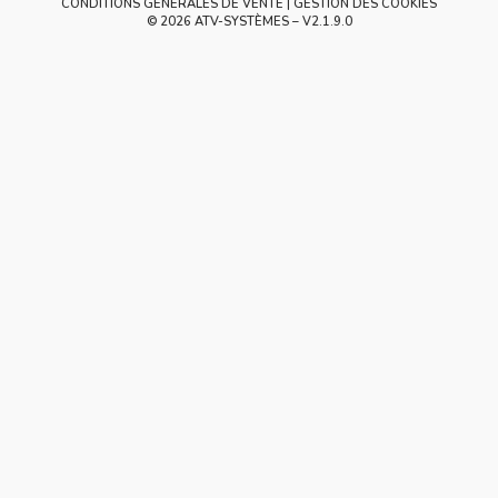
CONDITIONS GÉNÉRALES DE VENTE
GESTION DES COOKIES
© 2026 ATV-SYSTÈMES – V
2.1.9.0