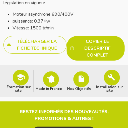
législation en vigueur.
Moteur asynchrone 690/400V
puissance: 0,37Kw
Vitesse: 1500 tr/min
TÉLÉCHARGER LA
COPIER LE
FICHE TECHNIQUE
DESCRIPTIF
COMPLET
Formation sur
Installation sur
Made in France
Nos Objectifs
site
site
RESTEZ INFORMÉS DES NOUVEAUTÉS,
PROMOTIONS & AUTRES !