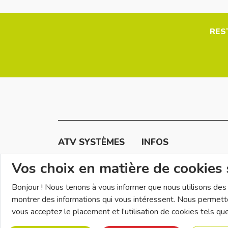
RES
ATV SYSTÈMES
INFOS
Historique
Plan du site
Vos choix en matière de cookies 
Nos services
Normes et certifications
Pédagogies
Projet sur mesure
Bonjour ! Nous tenons à vous informer que nous utilisons des c
Nos réalisations
Garanties & SAV
montrer des informations qui vous intéressent. Nous permetton
Nos marques
vous acceptez le placement et l’utilisation de cookies tels qu