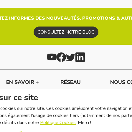
TEZ INFORMÉS DES NOUVEAUTÉS, PROMOTIONS & AUTR
CONSULTEZ NOTRE BLOG
EN SAVOIR +
RÉSEAU
NOUS C
Moyens de paiements
Devenir revendeur
ATV Systèm
sur ce site
Moyens de livraison
Devenir fournisseur
54, rue du Dr
Sécurité des données
Appel d'offres
95411 GRO
ookies sur notre site. Ces cookies améliorent votre navigation et
s également l’usage de cookies tiers (notamment de nos partenaire
Tél. :
01 34 
Fax. :
01 34 
e décrits dans notre
Politique Cookies
. Merci !