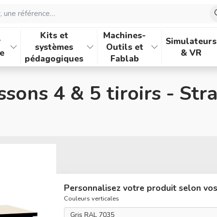
une référence…
Kits et
Machines-
r
Simulateurs
systèmes
Outils et
e
& VR
pédagogiques
Fablab
ssons 4 & 5 tiroirs - Str
Personnalisez votre produit selon vo
Couleurs verticales