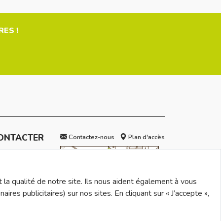
ES !
ONTACTER
Contactez-nous
Plan d'accès
es
 Goldstein

SLAY Cedex
 la qualité de notre site. Ils nous aident également à vous
s publicitaires) sur nos sites. En cliquant sur « J’accepte »,
08 37 37
08 37 38