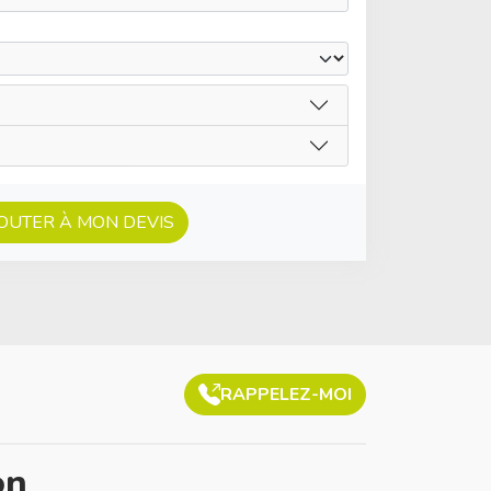
OUTER À MON DEVIS
RAPPELEZ-MOI
on