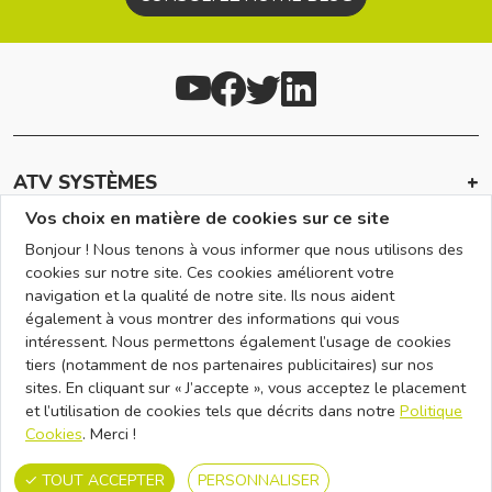
ATV SYSTÈMES
Vos choix en matière de cookies sur ce site
INFOS
Bonjour ! Nous tenons à vous informer que nous utilisons des
EN SAVOIR +
cookies sur notre site. Ces cookies améliorent votre
navigation et la qualité de notre site. Ils nous aident
RÉSEAU
également à vous montrer des informations qui vous
intéressent. Nous permettons également l’usage de cookies
NOUS CONTACTER
tiers (notamment de nos partenaires publicitaires) sur nos
sites. En cliquant sur « J’accepte », vous acceptez le placement
et l’utilisation de cookies tels que décrits dans notre
Politique
Contactez-nous
Plan d'accès
Cookies
. Merci !
CONDITIONS GÉNÉRALES D'UTILISATION
MENTIONS LÉGALES
CONDITIONS GÉNÉRALES DE VENTE
GESTION DES COOKIES
TOUT ACCEPTER
PERSONNALISER