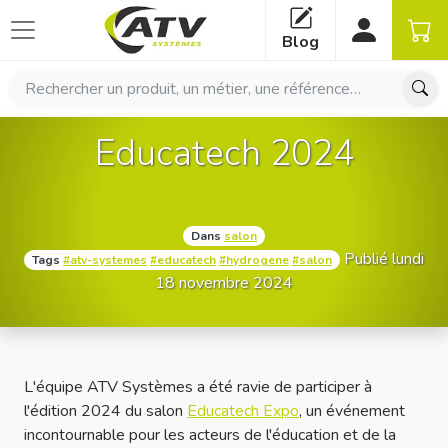
Panneau de gestion des cookies
Blog
Rechercher un produit, un métier, une référence…
Educatech 2024
Dans
salon
Publié lundi
Tags
#atv-systemes
#educatech
#hydrogene
#salon
18 novembre 2024
L'équipe ATV Systèmes a été ravie de participer à
l'édition 2024 du salon
Educatech Expo
, un événement
incontournable pour les acteurs de l'éducation et de la