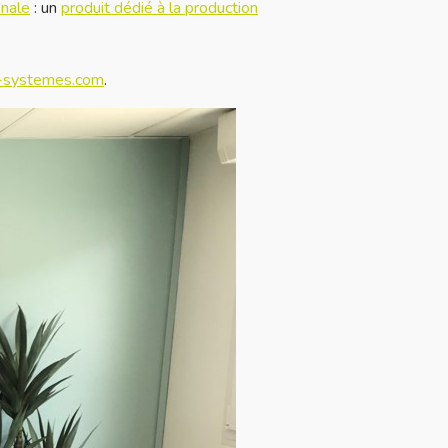
onale
: un
produit dédié à la production
systemes.com
.