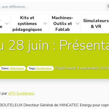
une référence…
Kits et
Machines-
r
Simulateurs
systèmes
Outils et
e
& VR
pédagogiques
Fablab
u 28 juin : Présen
Publié mardi 3 septembre 202
Dans
Webinaire
Tags
#webinaire
é par
ATV Systèmes
.
el BOUTELEUX Directeur Général de MINCATEC Energy pour coprés